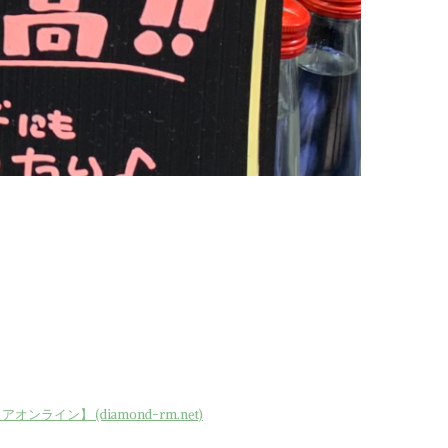
ン】 (diamond-rm.net)