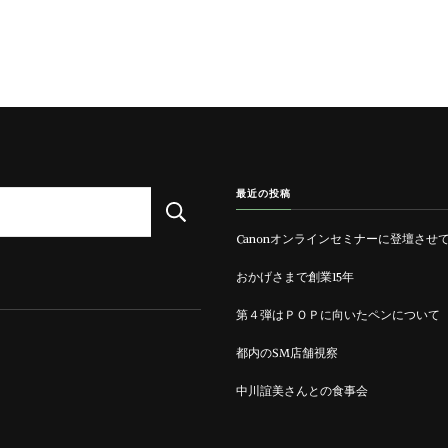
最近の投稿
Canonオンラインセミナーに登壇させ
おかげさまで創業15年
第４弾はＰＯＰに向いたペンについて
都内のSM店舗視察
中川誼美さんとの食事会