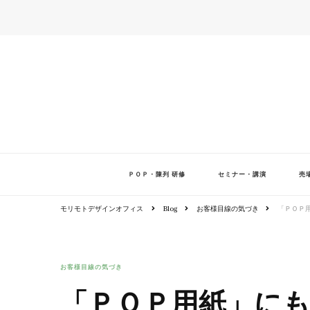
ＰＯＰ・陳列 研修
セミナー・講演
売
モリモトデザインオフィス
Blog
お客様目線の気づき
「ＰＯＰ
お客様目線の気づき
「ＰＯＰ用紙」に