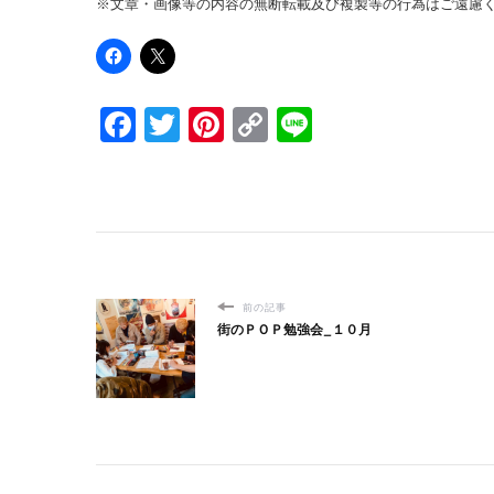
※文章・画像等の内容の無断転載及び複製等の行為はご遠慮
Facebook
Twitter
Pinterest
Copy
Line
Link
前の記事
街のＰＯＰ勉強会_１０月