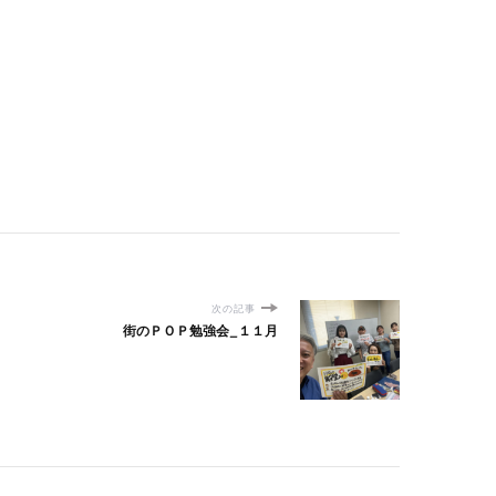
次の記事
街のＰＯＰ勉強会_１１月