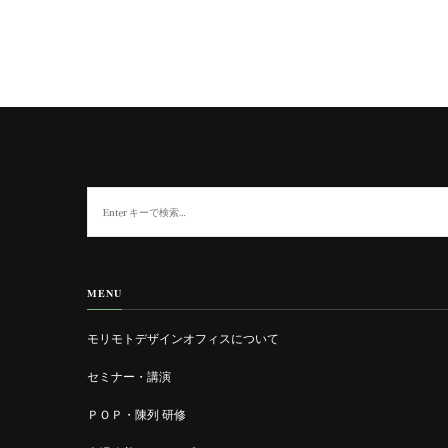
な
に
か
お
探
MENU
し
で
モリモトデザインオフィスについて
す
か
セミナー・講演
?
ＰＯＰ・陳列 研修