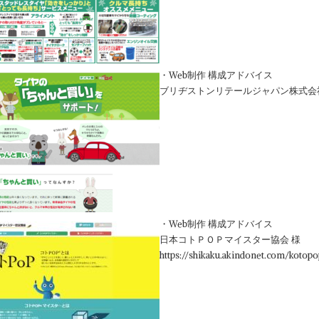
・Web制作 構成アドバイス
ブリヂストンリテールジャパン株式会
・Web制作 構成アドバイス
日本コトＰＯＰマイスター協会 様
https://shikaku.akindonet.com/kotopo