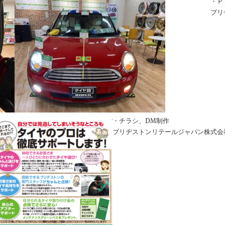
・Ｐ
ブリ
・チラシ、DM制作
ブリヂストンリテールジャパン株式会