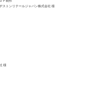
ＯＰ制作
ヂストンリテールジャパン株式会社 様
社 様