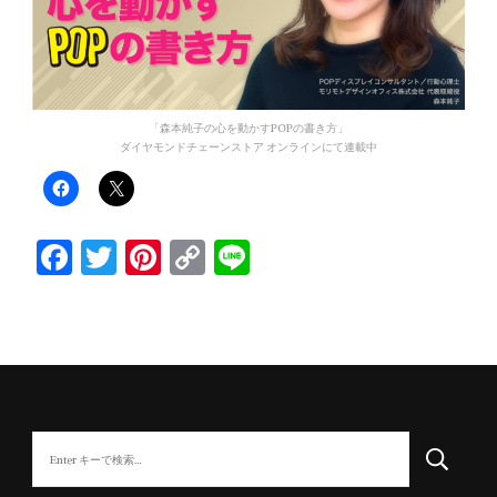
「森本純子の心を動かすPOPの書き方」
ダイヤモンドチェーンストア オンラインにて連載中
Facebook
Twitter
Pinterest
Copy
Line
Link
な
に
か