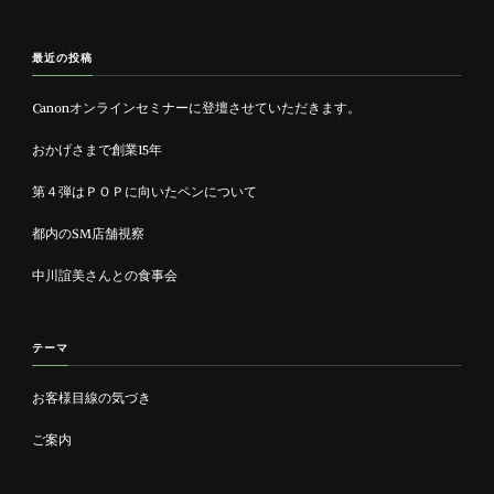
最近の投稿
Canonオンラインセミナーに登壇させていただきます。
おかげさまで創業15年
第４弾はＰＯＰに向いたペンについて
都内のSM店舗視察
中川誼美さんとの食事会
テーマ
お客様目線の気づき
ご案内